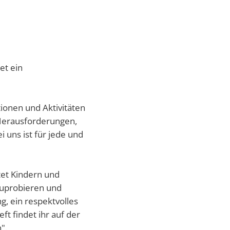
Verabschiedung Frau Herwig
Erziehung & Ausbildung
Sommerferienprogramm 2026
Freizeit & Tourismus
IT-Internet-Telekommunikation
Land- Forstwirtschaft & Nahrungsmittel
et ein
Rund ums Haus Service
Transport & Logistik
ionen und Aktivitäten
 Herausforderungen,
 uns ist für jede und
et Kindern und
zuprobieren und
g, ein respektvolles
t findet ihr auf der
".