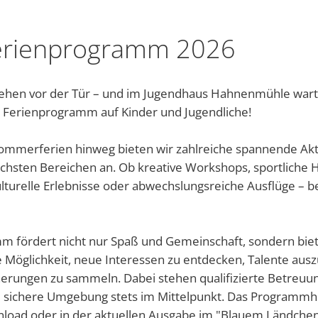
Abfallkalender
rienprogramm 2026
Nastätten-App
ehen vor der Tür – und im Jugendhaus Hahnenmühle wart
 Ferienprogramm auf Kinder und Jugendliche!
mmerferien hinweg bieten wir zahlreiche spannende Akt
ichsten Bereichen an. Ob kreative Workshops, sportliche
turelle Erlebnisse oder abwechslungsreiche Ausflüge – bei
 fördert nicht nur Spaß und Gemeinschaft, sondern biet
e Möglichkeit, neue Interessen zu entdecken, Talente aus
nerungen zu sammeln. Dabei stehen qualifizierte Betreuun
 sichere Umgebung stets im Mittelpunkt. Das Programmhef
ad oder in der aktuellen Ausgabe im "Blauem Ländchen