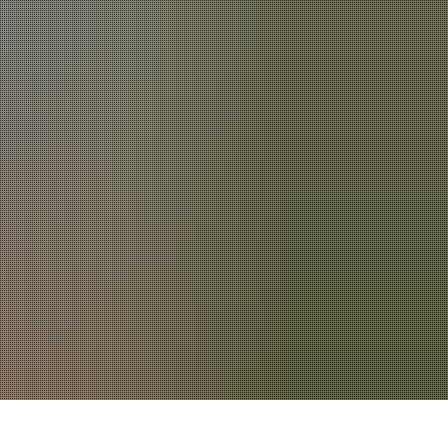
latz
gartenzweckverband
Auto Handel & Werkstatt
Bienenkorb
Apotheken und Drogerie
Buntspechte
Banken
Sternenzelt
Bauwesen
Wildbienen
Business-Services
erkammer
Dienstleistung
obil Seniorenbus
Einzelhandel & Handel
Nastätten
les
Verabschiedung unserer studentischen Praktikan
Elektrik & Elektronik
ingshilfe
Das Jugendhaus bekommt Verstärkung!
Energie & Umwelt
deschwester plus