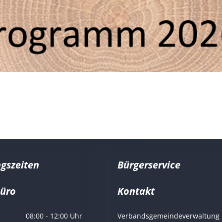
gszeiten
Bürgerservice
büro
Kontakt
er Marco Ludwig
08:00
-
12:00
Uhr
Verbandsgemeindeverwaltung 