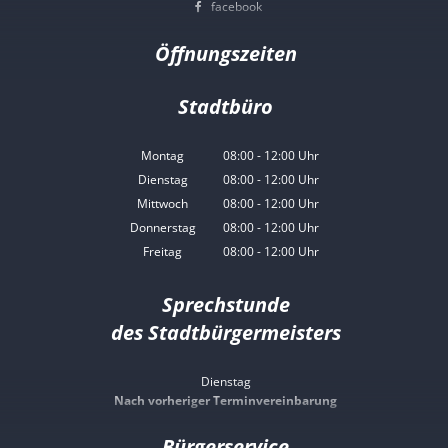
facebook
Öffnungszeiten
Stadtbüro
Montag
08:00
-
12:00
Uhr
Von 08:00 bis 12:00 Uhr
Dienstag
08:00
-
12:00
Uhr
Von 08:00 bis 12:00 Uhr
Mittwoch
08:00
-
12:00
Uhr
Von 08:00 bis 12:00 Uhr
Donnerstag
08:00
-
12:00
Uhr
Von 08:00 bis 12:00 Uhr
Freitag
08:00
-
12:00
Uhr
Von 08:00 bis 12:00 Uhr
Sprechstunde
des Stadtbürgermeisters
Dienstag
Nach vorheriger Terminvereinbarung
Bürgerservice