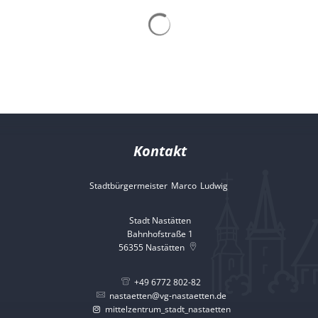
Heizungsanlagen,
Abfallkalender
Holz,
Nastätten-App
Hoch-
und
Tiefbau
Metallkonstruktionen,
Eisenwaren,
Kontakt
Werkzeuge,
Stadtbürgermeister
Marco
Ludwig
Stadtbürgermeister 
Gabionen,
Stadt Nastätten
Steinzäune
Bahnhofstraße 1
56355
Nastätten
+49 6772 802-82
nastaetten@vg-nastaetten.de
mittelzentrum_stadt_nastaetten