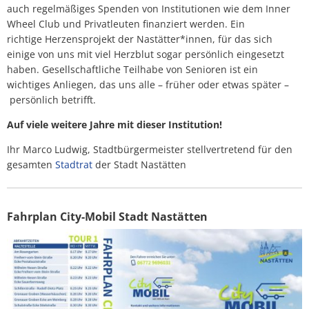
wurde
auch regelmäßiges Spenden von Institutionen wie dem Inner
Wheel Club und Privatleuten finanziert werden. Ein
in
richtige Herzensprojekt der Nastätter*innen, für das sich
Nastätten
einige von uns mit viel Herzblut sogar persönlich eingesetzt
haben. Gesellschaftliche Teilhabe von Senioren ist ein
bereits
wichtiges Anliegen, das uns alle – früher oder etwas später –
persönlich betrifft.
im
Februar
Auf viele weitere Jahre mit dieser Institution!
1995
Ihr Marco Ludwig, Stadtbürgermeister stellvertretend für den
gesamten
Stadtrat
der Stadt Nastätten
auf
Initiative
Fahrplan City-Mobil Stadt Nastätten
der
Arbeiterwohlfahrt
(AWO)
und