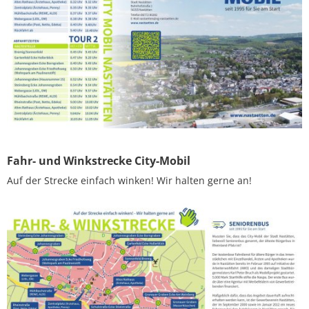
des
damaligen
Stadtbürgermeisters
Karl
Peter
Bruch
als
Fahr- und Winkstrecke City-Mobil
Modellprojekt
Auf der Strecke einfach winken! Wir halten gerne an!
gestartet.