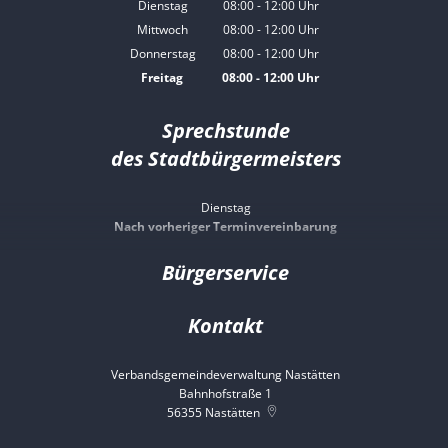
Von 08:00 bis 12:00 Uhr
Dienstag
08:00
-
12:00
Uhr
Von 08:00 bis 12:00 Uhr
Mittwoch
08:00
-
12:00
Uhr
Von 08:00 bis 12:00 Uhr
Donnerstag
08:00
-
12:00
Uhr
Von 08:00 bis 12:00 Uhr
Freitag
08:00
-
12:00
Uhr
Von 08:00 bis 12:00 Uhr
Sprechstunde
des Stadtbürgermeisters
Dienstag
Nach vorheriger Terminvereinbarung
Bürgerservice
Kontakt
Verbandsgemeindeverwaltung Nastätten
Bahnhofstraße 1
56355
Nastätten