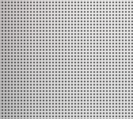
latz
gartenzweckverband
Auto Handel & Werkstatt
Bienenkorb
Apotheken und Drogerie
Buntspechte
Banken
Sternenzelt
Bauwesen
Wildbienen
Business-Services
erkammer
Dienstleistung
obil Seniorenbus
Einzelhandel & Handel
Nastätten
les
Verabschiedung unserer studentischen Praktikan
Elektrik & Elektronik
ingshilfe
Das Jugendhaus bekommt Verstärkung!
Energie & Umwelt
deschwester plus