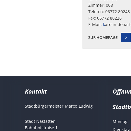
Zimmer: 008
auch
Telefon: 06772 80245
Fax: 06772 80226
in
E-Mail:
k
arolin.donar
den
ZUR HOMEPAGE
Bereich
der
Verbandsgemeinde
Kontakt
Öffnun
Nastätten.
Stadt
Stadtbürgermeister
Marco
Ludwig
Stadtbürgermeist
Stadt Nastätten
Montag
Bahnhofstraße 1
Dienstag