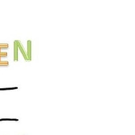
Verabschiedung Frau Herwig
Erziehung & Ausbildung
Sommerferienprogramm 2026
Freizeit & Tourismus
IT-Internet-Telekommunikation
Land- Forstwirtschaft & Nahrungsmittel
Rund ums Haus Service
Transport & Logistik