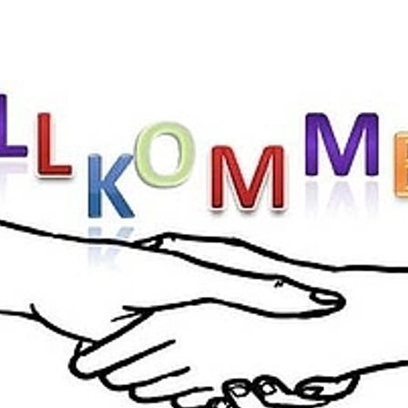
Abfallkalender
Nastätten-App