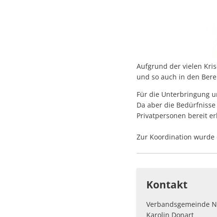
Welt,
kommen
immer
Aufgrund der vielen Kri
und so auch in den Ber
mehr
Für die Unterbringung u
Da aber die Bedürfnisse
Flüchtlinge
Privatpersonen bereit erk
nach
Zur Koordination wurde 
Deutschland
und
Kontakt
Verbandsgemeinde N
so
Karolin Donart