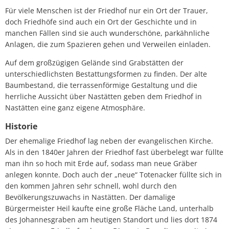
Abfallkalender
Für viele Menschen ist der Friedhof nur ein Ort der Trauer,
doch Friedhöfe sind auch ein Ort der Geschichte und in
Nastätten-App
manchen Fällen sind sie auch wunderschöne, parkähnliche
Anlagen, die zum Spazieren gehen und Verweilen einladen.
Auf dem großzügigen Gelände sind Grabstätten der
unterschiedlichsten Bestattungsformen zu finden. Der alte
Baumbestand, die terrassenförmige Gestaltung und die
herrliche Aussicht über Nastätten geben dem Friedhof in
Nastätten eine ganz eigene Atmosphäre.
Historie
Der ehemalige Friedhof lag neben der evangelischen Kirche.
Als in den 1840er Jahren der Friedhof fast überbelegt war füllte
man ihn so hoch mit Erde auf, sodass man neue Gräber
anlegen konnte. Doch auch der „neue“ Totenacker füllte sich in
den kommen Jahren sehr schnell, wohl durch den
Bevölkerungszuwachs in Nastätten. Der damalige
Bürgermeister Heil kaufte eine große Fläche Land, unterhalb
des Johannesgraben am heutigen Standort und lies dort 1874