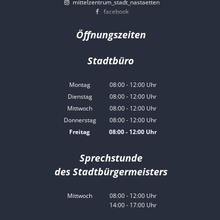
mittelzentrum_stadt_nastaetten
facebook
Öffnungszeiten
Stadtbüro
Montag
08:00
-
12:00
Uhr
Von 08:00 bis 12:00 Uhr
Dienstag
08:00
-
12:00
Uhr
Von 08:00 bis 12:00 Uhr
Mittwoch
08:00
-
12:00
Uhr
Von 08:00 bis 12:00 Uhr
Donnerstag
08:00
-
12:00
Uhr
Von 08:00 bis 12:00 Uhr
Freitag
08:00
-
12:00
Uhr
Von 08:00 bis 12:00 Uhr
Sprechstunde
des Stadtbürgermeisters
Mittwoch
08:00
-
12:00
Uhr
14:00
-
17:00
Von 08:00 bis 12:00 Uhr
Uhr
Von 14:00 bis 17:00 Uhr