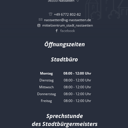
56355
Nastätten
+49 6772 802-82
nastaetten@vg-nastaetten.de
mittelzentrum_stadt_nastaetten
facebook
Öffnungszeiten
Stadtbüro
Montag
08:00
-
12:00
Uhr
Von 08:00 bis 12:00 Uhr
Dienstag
08:00
-
12:00
Uhr
Von 08:00 bis 12:00 Uhr
Mittwoch
08:00
-
12:00
Uhr
Von 08:00 bis 12:00 Uhr
Donnerstag
08:00
-
12:00
Uhr
Von 08:00 bis 12:00 Uhr
Freitag
08:00
-
12:00
Uhr
Von 08:00 bis 12:00 Uhr
Sprechstunde
des Stadtbürgermeisters