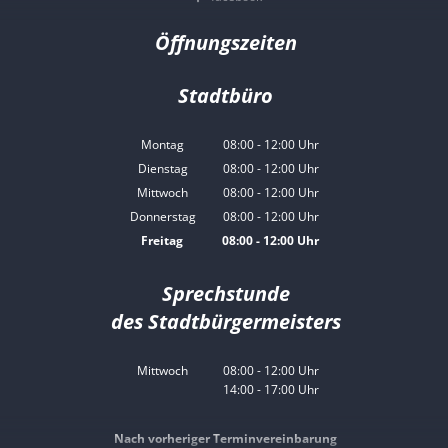
Öffnungszeiten
Stadtbüro
Montag
08:00
-
12:00
Uhr
Von 08:00 bis 12:00 Uhr
Dienstag
08:00
-
12:00
Uhr
Von 08:00 bis 12:00 Uhr
Mittwoch
08:00
-
12:00
Uhr
Von 08:00 bis 12:00 Uhr
Donnerstag
08:00
-
12:00
Uhr
Von 08:00 bis 12:00 Uhr
Freitag
08:00
-
12:00
Uhr
Von 08:00 bis 12:00 Uhr
Sprechstunde
des Stadtbürgermeisters
Mittwoch
08:00
-
12:00
Uhr
14:00
-
17:00
Von 08:00 bis 12:00 Uhr
Uhr
Von 14:00 bis 17:00 Uhr
Nach vorheriger Terminvereinbarung