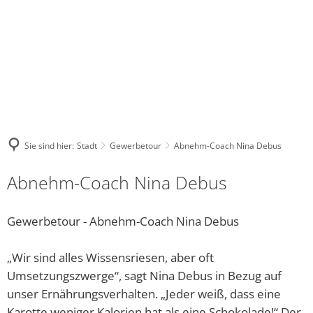
NASTAETTEN@VG-
WHATSA
FACEBOOK
INSTAGRAM
NASTAETTEN.DE
KANAL
Stadt
Kultur
Tourismus
Leben
Wirtschaft
DE
Bauhof
Regional-Museum
Wohnmobilstellplatz
Kindergärten und Schulen
Unternehmensverzeich
Warum unser
Bürgerhaus
Stadtarchiv
Touristik im Blauen Ländchen
Religionsgemeinschaften
Sie sind hier:
Stadt
Gewerbetour
Abnehm-Coach Nina Debus
Stadtrat und Ausschüsse
Kinocenter
ÜBERNACHTEN, ESSEN & TRINKEN
Gesundheitswesen der Stadt 
Abnehm-Coach Nina Debus
Friedhof
Evangelische Gemeindebücherei
Waldschwimmbad
Soziale Einrichtungen
Gewerbetour - Abnehm-Coach Nina Debus
Gewerbetour
Veranstaltungen
Vielfalt Rhein-Lahn-Limes
Freies WLAN
„Wir sind alles Wissensriesen, aber oft
Bürgerservice online - Satzungen, Bebauungspläne, 
Unsere Bienenhoheiten
Blaumachen
Jugendhaus Hahnenmühle
Umsetzungszwerge“, sagt Nina Debus in Bezug auf
Grillhütte Hungerschied
Vereine
unser Ernährungsverhalten. „Jeder weiß, dass eine
Karotte weniger Kalorien hat als eine Schokolade!“ Der