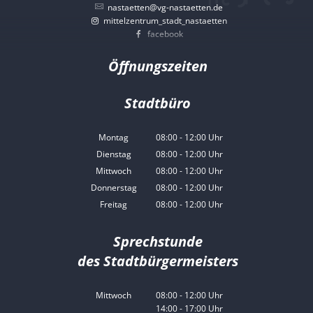
nastaetten@vg-nastaetten.de
mittelzentrum_stadt_nastaetten
facebook
Öffnungszeiten
Stadtbüro
Montag
08:00
-
12:00
Uhr
Von 08:00 bis 12:00 Uhr
Dienstag
08:00
-
12:00
Uhr
Von 08:00 bis 12:00 Uhr
Mittwoch
08:00
-
12:00
Uhr
Von 08:00 bis 12:00 Uhr
Donnerstag
08:00
-
12:00
Uhr
Von 08:00 bis 12:00 Uhr
Freitag
08:00
-
12:00
Uhr
Von 08:00 bis 12:00 Uhr
Sprechstunde
des Stadtbürgermeisters
Mittwoch
08:00
-
12:00
Uhr
14:00
-
17:00
Von 08:00 bis 12:00 Uhr
Uhr