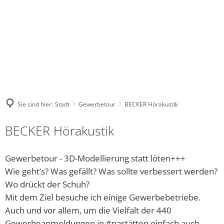
NASTAETTEN@VG-
WHATSA
FACEBOOK
INSTAGRAM
NASTAETTEN.DE
KANAL
Stadt
Kultur
Tourismus
Leben
Wirtschaft
DE
Bauhof
Regional-Museum
Wohnmobilstellplatz
Kindergärten und Schulen
Unternehmensverzeich
Warum unser
Bürgerhaus
Stadtarchiv
Touristik im Blauen Ländchen
Religionsgemeinschaften
Sie sind hier:
Stadt
Gewerbetour
BECKER Hörakustik
Stadtrat und Ausschüsse
Kinocenter
ÜBERNACHTEN, ESSEN & TRINKEN
Gesundheitswesen der Stadt 
BECKER Hörakustik
Friedhof
Evangelische Gemeindebücherei
Waldschwimmbad
Soziale Einrichtungen
Gewerbetour - 3D-Modellierung statt löten+++
Gewerbetour
Veranstaltungen
Vielfalt Rhein-Lahn-Limes
Freies WLAN
Wie geht’s? Was gefällt? Was sollte verbessert werden?
Wo drückt der Schuh?
Bürgerservice online - Satzungen, Bebauungspläne, 
Unsere Bienenhoheiten
Blaumachen
Jugendhaus Hahnenmühle
Mit dem Ziel besuche ich einige Gewerbebetriebe.
Grillhütte Hungerschied
Vereine
Auch und vor allem, um die Vielfalt der 440
Gewerbeanmeldungen in #nastätten einfach auch