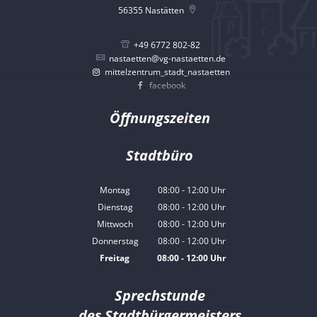
56355
Nastätten
+49 6772 802-82
nastaetten@vg-nastaetten.de
mittelzentrum_stadt_nastaetten
facebook
Öffnungszeiten
Stadtbüro
Montag
08:00
-
12:00
Uhr
Von 08:00 bis 12:00 Uhr
Dienstag
08:00
-
12:00
Uhr
Von 08:00 bis 12:00 Uhr
Mittwoch
08:00
-
12:00
Uhr
Von 08:00 bis 12:00 Uhr
Donnerstag
08:00
-
12:00
Uhr
Von 08:00 bis 12:00 Uhr
Freitag
08:00
-
12:00
Uhr
Von 08:00 bis 12:00 Uhr
Sprechstunde
des Stadtbürgermeisters