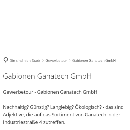
NASTAETTEN@VG-
WHATSA
FACEBOOK
INSTAGRAM
NASTAETTEN.DE
KANAL
Stadt
Kultur
Tourismus
Leben
Wirtschaft
DE
Bauhof
Regional-Museum
Wohnmobilstellplatz
Kindergärten und Schulen
Unternehmensverzeich
Warum unser
Bürgerhaus
Stadtarchiv
Touristik im Blauen Ländchen
Religionsgemeinschaften
Sie sind hier:
Stadt
Gewerbetour
Gabionen Ganatech GmbH
Stadtrat und Ausschüsse
Kinocenter
ÜBERNACHTEN, ESSEN & TRINKEN
Gesundheitswesen der Stadt 
Gabionen Ganatech GmbH
Friedhof
Evangelische Gemeindebücherei
Waldschwimmbad
Soziale Einrichtungen
Gewerbetour - Gabionen Ganatech GmbH
Gewerbetour
Veranstaltungen
Vielfalt Rhein-Lahn-Limes
Freies WLAN
Nachhaltig? Günstig? Langlebig? Ökologisch? - das sind
Bürgerservice online - Satzungen, Bebauungspläne, 
Unsere Bienenhoheiten
Blaumachen
Jugendhaus Hahnenmühle
Adjektive, die auf das Sortiment von Ganatech in der
Grillhütte Hungerschied
Vereine
Industriestraße 4 zutreffen.