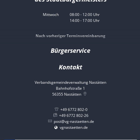
Mittwoch
08:00
-
12:00
Uhr
14:00
-
17:00
Von 08:00 bis 12:00 Uhr
Uhr
Von 14:00 bis 17:00 Uhr
Nach vorheriger Terminvereinbarung
Bürgerservice
Kontakt
Verbandsgemeindeverwaltung Nastätten
Bahnhofstraße 1
56355
Nastätten
+49 6772 802-0
+49 6772 802-26
post@vg-nastaetten.de
vgnastaetten.de