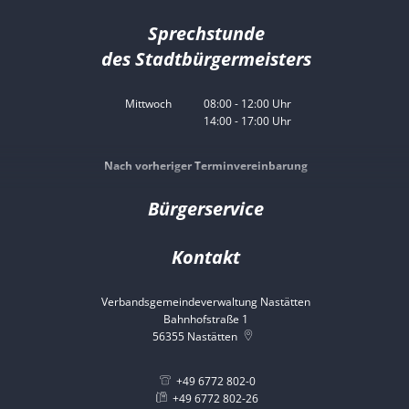
Von 08:00 bis 12:00 Uhr
Sprechstunde
des Stadtbürgermeisters
Mittwoch
08:00
-
12:00
Uhr
14:00
-
17:00
Von 08:00 bis 12:00 Uhr
Uhr
Von 14:00 bis 17:00 Uhr
Nach vorheriger Terminvereinbarung
Bürgerservice
Kontakt
Verbandsgemeindeverwaltung Nastätten
Bahnhofstraße 1
56355
Nastätten
+49 6772 802-0
+49 6772 802-26