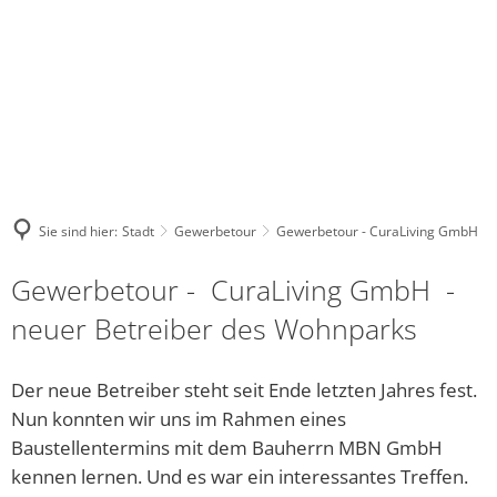
NASTAETTEN@VG-
WHATSA
FACEBOOK
INSTAGRAM
NASTAETTEN.DE
KANAL
Stadt
Kultur
Tourismus
Leben
Wirtschaft
DE
Bauhof
Regional-Museum
Wohnmobilstellplatz
Kindergärten und Schulen
Unternehmensverzeich
Warum unser
Bürgerhaus
Stadtarchiv
Touristik im Blauen Ländchen
Religionsgemeinschaften
Sie sind hier:
Stadt
Gewerbetour
Gewerbetour - CuraLiving GmbH
Stadtrat und Ausschüsse
Kinocenter
ÜBERNACHTEN, ESSEN & TRINKEN
Gesundheitswesen der Stadt 
Gewerbetour - CuraLiving GmbH -
Friedhof
Evangelische Gemeindebücherei
Waldschwimmbad
Soziale Einrichtungen
neuer Betreiber des Wohnparks
Gewerbetour
Veranstaltungen
Vielfalt Rhein-Lahn-Limes
Freies WLAN
Der neue Betreiber steht seit Ende letzten Jahres fest.
Bürgerservice online - Satzungen, Bebauungspläne, 
Unsere Bienenhoheiten
Blaumachen
Jugendhaus Hahnenmühle
Nun konnten wir uns im Rahmen eines
Baustellentermins mit dem Bauherrn MBN GmbH
Grillhütte Hungerschied
Vereine
kennen lernen. Und es war ein interessantes Treffen.