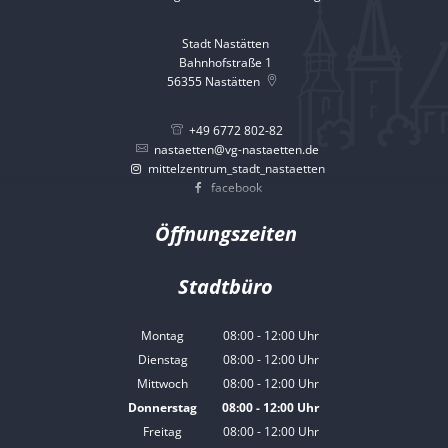
Stadt Nastätten
Bahnhofstraße 1
56355
Nastätten
+49 6772 802-82
nastaetten@vg-nastaetten.de
mittelzentrum_stadt_nastaetten
facebook
Öffnungszeiten
Stadtbüro
Montag
08:00
-
12:00
Uhr
Von 08:00 bis 12:00 Uhr
Dienstag
08:00
-
12:00
Uhr
Von 08:00 bis 12:00 Uhr
Mittwoch
08:00
-
12:00
Uhr
Von 08:00 bis 12:00 Uhr
Donnerstag
08:00
-
12:00
Uhr
Von 08:00 bis 12:00 Uhr
Freitag
08:00
-
12:00
Uhr