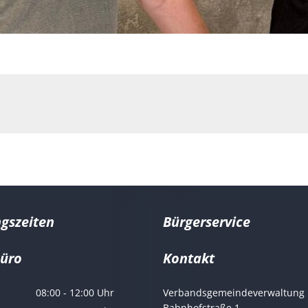
gszeiten
Bürgerservice
büro
Kontakt
er Marco Ludwig
08:00
-
12:00
Uhr
Verbandsgemeindeverwaltung 
Von 08:00 bis 12:00 Uhr
Bahnhofstraße 1