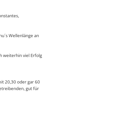
Verabschiedung Frau Herwig
Erziehung & Ausbildung
Sommerferienprogramm 2026
Freizeit & Tourismus
onstantes,
IT-Internet-Telekommunikation
Land- Forstwirtschaft & Nahrungsmittel
anu´s Wellenlänge an
Rund ums Haus Service
Transport & Logistik
 weiterhin viel Erfolg
mit 20,30 oder gar 60
etreibenden, gut für