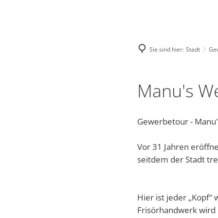
NASTAETTEN@VG-NASTAETTEN.DE
FACEBOOK
Stadt
Kultur
Sie sind hier:
Stadt
Ge
Bauhof
Regional-Museu
Wo
Manu's We
Bürgerhaus
Stadtarchiv
To
Gewerbetour - Manu'
Stadtrat und Ausschüsse
Kinocenter
ÜB
Friedhof
Evangelische Ge
Wa
Vor 31 Jahren eröffn
seitdem der Stadt tr
Gewerbetour
Veranstaltungen
Vi
Bürgerservice online - Satzung
Unsere Bienenho
Bl
Hier ist jeder „Kopf
Frisörhandwerk wird m
Grillhütte Hungerschied