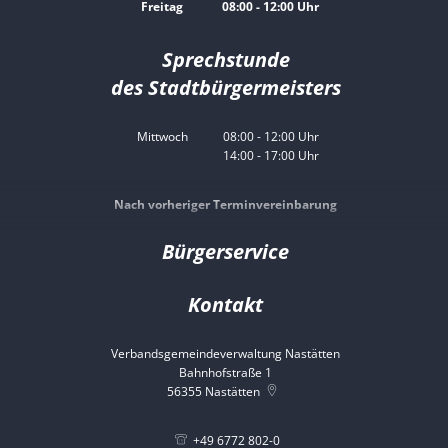
Von 08:00 bis 12:00 Uhr
Freitag
08:00
-
12:00
Uhr
Von 08:00 bis 12:00 Uhr
Sprechstunde
des Stadtbürgermeisters
Mittwoch
08:00
-
12:00
Uhr
14:00
-
17:00
Von 08:00 bis 12:00 Uhr
Uhr
Von 14:00 bis 17:00 Uhr
Nach vorheriger Terminvereinbarung
Bürgerservice
Kontakt
Verbandsgemeindeverwaltung Nastätten
Bahnhofstraße 1
56355
Nastätten
+49 6772 802-0