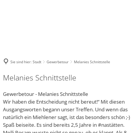
NASTAETTEN@VG-
WHATSA
FACEBOOK
INSTAGRAM
NASTAETTEN.DE
KANAL
Stadt
Kultur
Tourismus
Leben
Wirtschaft
DE
Bauhof
Regional-Museum
Wohnmobilstellplatz
Kindergärten und Schulen
Unternehmensverzeich
Warum unser
Bürgerhaus
Stadtarchiv
Touristik im Blauen Ländchen
Religionsgemeinschaften
Sie sind hier:
Stadt
Gewerbetour
Melanies Schnittstelle
Stadtrat und Ausschüsse
Kinocenter
ÜBERNACHTEN, ESSEN & TRINKEN
Gesundheitswesen der Stadt 
Melanies Schnittstelle
Friedhof
Evangelische Gemeindebücherei
Waldschwimmbad
Soziale Einrichtungen
Gewerbetour - Melanies Schnittstelle
Gewerbetour
Veranstaltungen
Vielfalt Rhein-Lahn-Limes
Freies WLAN
Wir haben die Entscheidung nicht bereut!“ Mit diesen
Ausgangsworten begann unser Treffen. Und wenn das
Bürgerservice online - Satzungen, Bebauungspläne, 
Unsere Bienenhoheiten
Blaumachen
Jugendhaus Hahnenmühle
natürlich ein Miehlener sagt, ist das besonders schön ;-)
Grillhütte Hungerschied
Vereine
Spaß beiseite. Es sind bereits 2,5 Jahre in #nastätten.
Melli Rosam wusste nicht so genau, ob es klappt. Als 8.