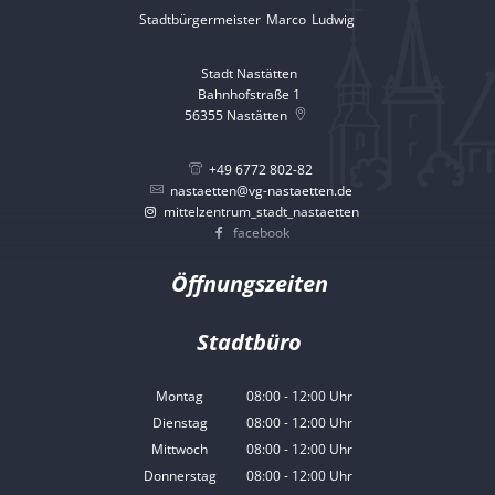
Stadtbürgermeister
Marco
Ludwig
Stadtbürgermeister 
Stadt Nastätten
Bahnhofstraße 1
56355
Nastätten
+49 6772 802-82
nastaetten@vg-nastaetten.de
mittelzentrum_stadt_nastaetten
facebook
Öffnungszeiten
Stadtbüro
Montag
08:00
-
12:00
Uhr
Von 08:00 bis 12:00 Uhr
Dienstag
08:00
-
12:00
Uhr
Von 08:00 bis 12:00 Uhr
Mittwoch
08:00
-
12:00
Uhr
Von 08:00 bis 12:00 Uhr
Donnerstag
08:00
-
12:00
Uhr