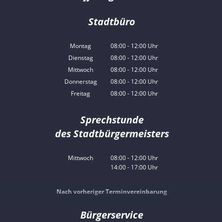
Stadtbüro
Montag
08:00
-
12:00
Uhr
Von 08:00 bis 12:00 Uhr
Dienstag
08:00
-
12:00
Uhr
Von 08:00 bis 12:00 Uhr
Mittwoch
08:00
-
12:00
Uhr
Von 08:00 bis 12:00 Uhr
Donnerstag
08:00
-
12:00
Uhr
Von 08:00 bis 12:00 Uhr
Freitag
08:00
-
12:00
Uhr
Von 08:00 bis 12:00 Uhr
Sprechstunde
des Stadtbürgermeisters
Mittwoch
08:00
-
12:00
Uhr
14:00
-
17:00
Von 08:00 bis 12:00 Uhr
Uhr
Von 14:00 bis 17:00 Uhr
Nach vorheriger Terminvereinbarung
Bürgerservice