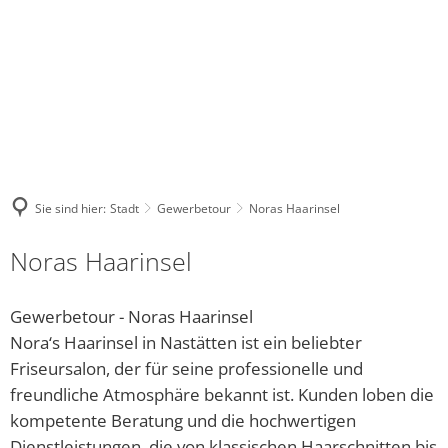
NASTAETTEN@VG-
WHATSA
FACEBOOK
INSTAGRAM
NASTAETTEN.DE
KANAL
Stadt
Kultur
Tourismus
Leben
Wirtschaft
DE
Bauhof
Regional-Museum
Wohnmobilstellplatz
Kindergärten und Schulen
Unternehmensverzeich
Warum unser
Bürgerhaus
Stadtarchiv
Touristik im Blauen Ländchen
Religionsgemeinschaften
Sie sind hier:
Stadt
Gewerbetour
Noras Haarinsel
Stadtrat und Ausschüsse
Kinocenter
ÜBERNACHTEN, ESSEN & TRINKEN
Gesundheitswesen der Stadt 
Noras Haarinsel
Friedhof
Evangelische Gemeindebücherei
Waldschwimmbad
Soziale Einrichtungen
Gewerbetour - Noras Haarinsel
Gewerbetour
Veranstaltungen
Vielfalt Rhein-Lahn-Limes
Freies WLAN
Nora‘s Haarinsel in Nastätten ist ein beliebter
Friseursalon, der für seine professionelle und
Bürgerservice online - Satzungen, Bebauungspläne, 
Unsere Bienenhoheiten
Blaumachen
Jugendhaus Hahnenmühle
freundliche Atmosphäre bekannt ist. Kunden loben die
Grillhütte Hungerschied
Vereine
kompetente Beratung und die hochwertigen
Dienstleistungen, die von klassischen Haarschnitten bis