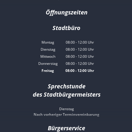
Öffnungszeiten
Stadtbüro
Montag
08:00
-
12:00
Uhr
Von 08:00 bis 12:00 Uhr
Dienstag
08:00
-
12:00
Uhr
Von 08:00 bis 12:00 Uhr
Mittwoch
08:00
-
12:00
Uhr
Von 08:00 bis 12:00 Uhr
Donnerstag
08:00
-
12:00
Uhr
Von 08:00 bis 12:00 Uhr
Freitag
08:00
-
12:00
Uhr
Von 08:00 bis 12:00 Uhr
Sprechstunde
des Stadtbürgermeisters
Dienstag
Nach vorheriger Terminvereinbarung
Bürgerservice