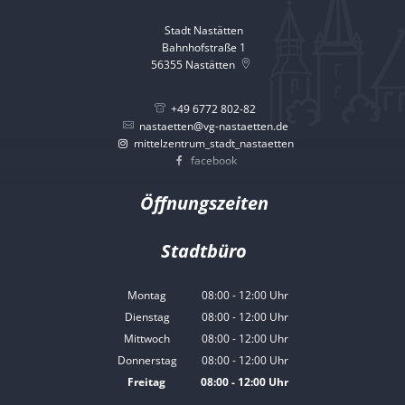
Stadt Nastätten
Bahnhofstraße 1
56355
Nastätten
+49 6772 802-82
nastaetten@vg-nastaetten.de
mittelzentrum_stadt_nastaetten
facebook
Öffnungszeiten
Stadtbüro
Montag
08:00
-
12:00
Uhr
Von 08:00 bis 12:00 Uhr
Dienstag
08:00
-
12:00
Uhr
Von 08:00 bis 12:00 Uhr
Mittwoch
08:00
-
12:00
Uhr
Von 08:00 bis 12:00 Uhr
Donnerstag
08:00
-
12:00
Uhr
Von 08:00 bis 12:00 Uhr
Freitag
08:00
-
12:00
Uhr
Von 08:00 bis 12:00 Uhr