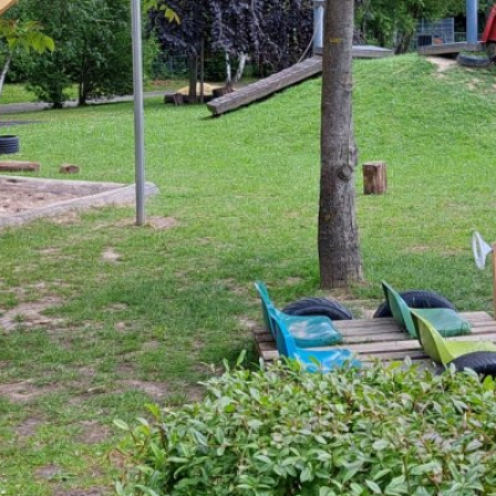
Abfallkalender
Nastätten-App