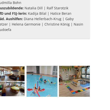
udmilla Bohn
uszubildende:
Natalia Dill | Ralf Starotzik
fD und FSJ-lerin:
Kadija Bilal | Hatice Beran
äd. Aushilfen:
Diana Hellerbach-Krug | Gaby
etzer | Helena Germonie | Christine König | Nasin
udoefa