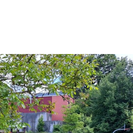
latz
gartenzweckverband
Auto Handel & Werkstatt
Bienenkorb
Apotheken und Drogerie
Buntspechte
Banken
Sternenzelt
Bauwesen
Wildbienen
Business-Services
erkammer
Dienstleistung
obil Seniorenbus
Einzelhandel & Handel
Nastätten
les
Verabschiedung unserer studentischen Praktikan
Elektrik & Elektronik
ingshilfe
Das Jugendhaus bekommt Verstärkung!
Energie & Umwelt
deschwester plus