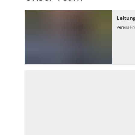
Leitun
Verena F