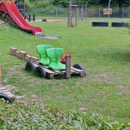
Verabschiedung Frau Herwig
Erziehung & Ausbildung
Sommerferienprogramm 2026
Freizeit & Tourismus
IT-Internet-Telekommunikation
Land- Forstwirtschaft & Nahrungsmittel
Rund ums Haus Service
Transport & Logistik