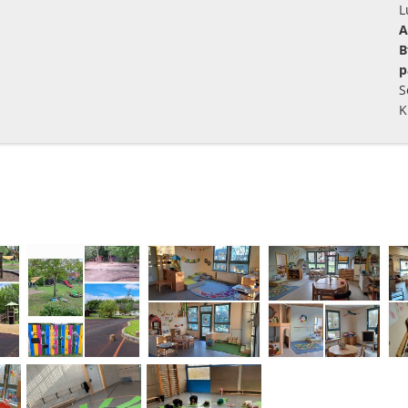
L
A
B
p
S
K