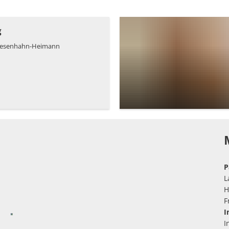
g
riesenhahn-Heimann
P
L
H
F
I
I