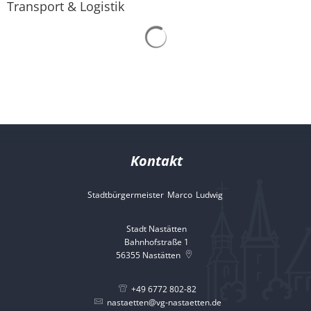
Transport & Logistik
Abfallkalender
und
Logistik
Nastätten-App
Kontakt
Stadtbürgermeister
Marco
Ludwig
Stadtbürgermeister 
Stadt Nastätten
Bahnhofstraße 1
56355
Nastätten
+49 6772 802-82
nastaetten@vg-nastaetten.de