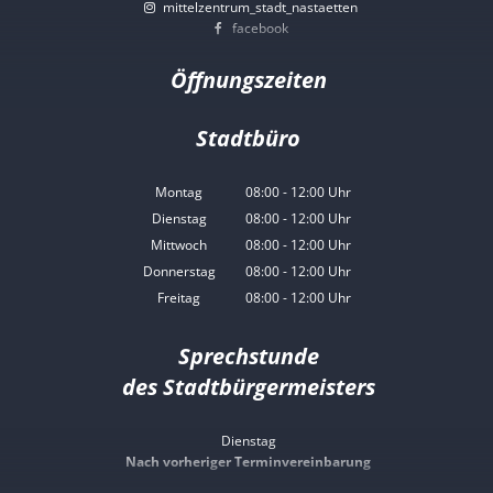
mittelzentrum_stadt_nastaetten
facebook
Öffnungszeiten
Stadtbüro
Montag
08:00
-
12:00
Uhr
Von 08:00 bis 12:00 Uhr
Dienstag
08:00
-
12:00
Uhr
Von 08:00 bis 12:00 Uhr
Mittwoch
08:00
-
12:00
Uhr
Von 08:00 bis 12:00 Uhr
Donnerstag
08:00
-
12:00
Uhr
Von 08:00 bis 12:00 Uhr
Freitag
08:00
-
12:00
Uhr
Von 08:00 bis 12:00 Uhr
Sprechstunde
des Stadtbürgermeisters
Dienstag
Nach vorheriger Terminvereinbarung