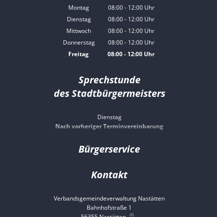
Montag
08:00
-
12:00
Uhr
Von 08:00 bis 12:00 Uhr
Dienstag
08:00
-
12:00
Uhr
Von 08:00 bis 12:00 Uhr
Mittwoch
08:00
-
12:00
Uhr
Von 08:00 bis 12:00 Uhr
Donnerstag
08:00
-
12:00
Uhr
Von 08:00 bis 12:00 Uhr
Freitag
08:00
-
12:00
Uhr
Von 08:00 bis 12:00 Uhr
Sprechstunde
des Stadtbürgermeisters
Dienstag
Nach vorheriger Terminvereinbarung
Bürgerservice
Kontakt
Verbandsgemeindeverwaltung Nastätten
Bahnhofstraße 1
56355
Nastätten