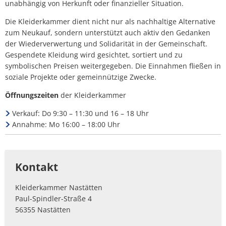
finanziellen
unabhängig von Herkunft oder finanzieller Situation.
Mitteln
Die Kleiderkammer dient nicht nur als nachhaltige Alternative
zum Neukauf, sondern unterstützt auch aktiv den Gedanken
die
der Wiederverwertung und Solidarität in der Gemeinschaft.
Gespendete Kleidung wird gesichtet, sortiert und zu
Möglichkeit
symbolischen Preisen weitergegeben. Die Einnahmen fließen in
bietet,
soziale Projekte oder gemeinnützige Zwecke.
gut
Öffnungszeiten
der Kleiderkammer
erhaltene
Verkauf: Do 9:30 – 11:30 und 16 – 18 Uhr
Annahme: Mo 16:00 – 18:00 Uhr
Second-
Hand-
Kleidung
Kontakt
zu
Kleiderkammer Nastätten
günstigen
Paul-Spindler-Straße 4
56355 Nastätten
Preisen