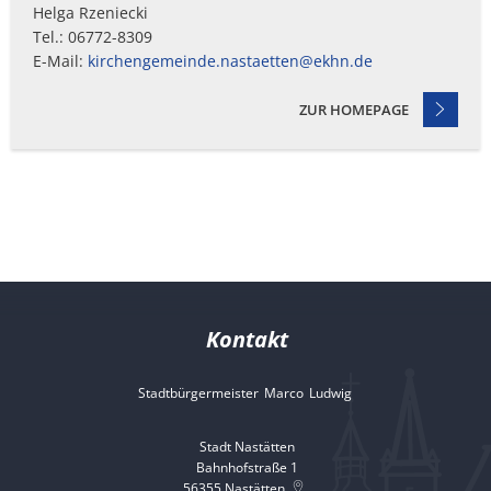
Helga Rzeniecki
zu
Tel.: 06772-8309
erwerben.
E-Mail:
kirchengemeinde.nastaetten@ekhn.de
Sie
ZUR HOMEPAGE
steht
allen
offen,
die
Bedarf
an
Kontakt
Kleidung
Stadtbürgermeister
Marco
Ludwig
Stadtbürgermeister 
haben
–
Stadt Nastätten
Bahnhofstraße 1
unabhängig
56355
Nastätten