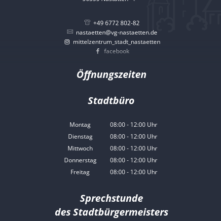
von
+49 6772 802-82
Herkunft
nastaetten@vg-nastaetten.de
mittelzentrum_stadt_nastaetten
oder
facebook
finanzieller
Öffnungszeiten
Situation.
Stadtbüro
Montag
08:00
-
12:00
Uhr
Von 08:00 bis 12:00 Uhr
Dienstag
08:00
-
12:00
Uhr
Von 08:00 bis 12:00 Uhr
Mittwoch
08:00
-
12:00
Uhr
Von 08:00 bis 12:00 Uhr
Donnerstag
08:00
-
12:00
Uhr
Von 08:00 bis 12:00 Uhr
Freitag
08:00
-
12:00
Uhr
Von 08:00 bis 12:00 Uhr
Sprechstunde
des Stadtbürgermeisters