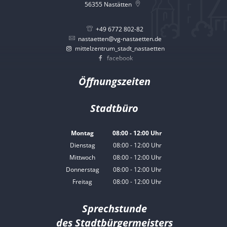
56355
Nastätten
+49 6772 802-82
nastaetten@vg-nastaetten.de
mittelzentrum_stadt_nastaetten
facebook
Öffnungszeiten
Stadtbüro
Montag
08:00
-
12:00
Uhr
Von 08:00 bis 12:00 Uhr
Dienstag
08:00
-
12:00
Uhr
Von 08:00 bis 12:00 Uhr
Mittwoch
08:00
-
12:00
Uhr
Von 08:00 bis 12:00 Uhr
Donnerstag
08:00
-
12:00
Uhr
Von 08:00 bis 12:00 Uhr
Freitag
08:00
-
12:00
Uhr
Von 08:00 bis 12:00 Uhr
Sprechstunde
des Stadtbürgermeisters