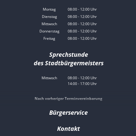
Montag
08:00
-
12:00
Uhr
Von 08:00 bis 12:00 Uhr
Dienstag
08:00
-
12:00
Uhr
Von 08:00 bis 12:00 Uhr
Mittwoch
08:00
-
12:00
Uhr
Von 08:00 bis 12:00 Uhr
Donnerstag
08:00
-
12:00
Uhr
Von 08:00 bis 12:00 Uhr
Freitag
08:00
-
12:00
Uhr
Von 08:00 bis 12:00 Uhr
Sprechstunde
des Stadtbürgermeisters
Mittwoch
08:00
-
12:00
Uhr
14:00
-
17:00
Von 08:00 bis 12:00 Uhr
Uhr
Von 14:00 bis 17:00 Uhr
Nach vorheriger Terminvereinbarung
Bürgerservice
Kontakt