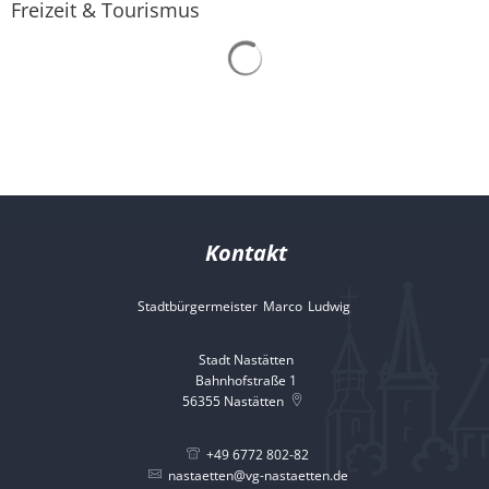
Freizeit & Tourismus
Abfallkalender
und
Fortbildung,
Nastätten-App
Verwaltungen
und
Verbände,
Soziale
Dienste
Kontakt
und
Stadtbürgermeister
Marco
Ludwig
Stadtbürgermeister 
Betreuung
Stadt Nastätten
Bahnhofstraße 1
56355
Nastätten
+49 6772 802-82
nastaetten@vg-nastaetten.de