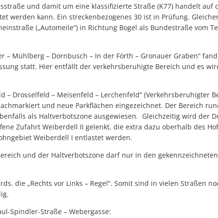
isstraße und damit um eine klassifizierte Straße (K77) handelt au
tet werden kann. Ein streckenbezogenes 30 ist in Prüfung. Gleich
heinstraße („Automeile“) in Richtung Bogel als Bundestraße vom T
er – Mühlberg – Dornbusch – In der Förth – Gronauer Graben“ fan
ung statt. Hier entfällt der verkehrsberuhigte Bereich und es wir
d – Drosselfeld – Meisenfeld – Lerchenfeld“ (Verkehrsberuhigter B
nachmarkiert und neue Parkflächen eingezeichnet. Der Bereich ru
ebenfalls als Haltverbotszone ausgewiesen. Gleichzeitig wird der 
fene Zufahrt Weiberdell II gelenkt, die extra dazu oberhalb des Hof
ohngebiet Weiberdell I entlastet werden.
ereich und der Haltverbotszone darf nur in den gekennzeichneten
rds. die „Rechts vor Links – Regel“. Somit sind in vielen Straßen 
ig.
aul-Spindler-Straße – Webergasse: