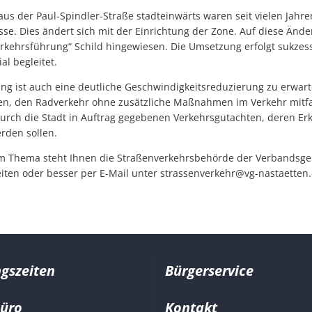
us der Paul-Spindler-Straße stadteinwärts waren seit vielen Jahre
e. Dies ändert sich mit der Einrichtung der Zone. Auf diese Änd
rkehrsführung“ Schild hingewiesen. Die Umsetzung erfolgt sukzes
l begleitet.
ng ist auch eine deutliche Geschwindigkeitsreduzierung zu erwart
fen, den Radverkehr ohne zusätzliche Maßnahmen im Verkehr mitfa
urch die Stadt in Auftrag gegebenen Verkehrsgutachten, deren Erk
rden sollen.
em Thema steht Ihnen die Straßenverkehrsbehörde der Verbandsg
ten oder besser per E-Mail unter strassenverkehr@vg-nastaetten.
gszeiten
Bürgerservice
büro
Kontakt
er Marco Ludwig