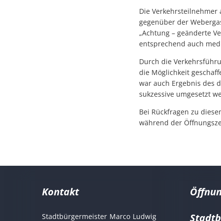
Die Verkehrsteilnehmer a
gegenüber der Webergass
„Achtung – geänderte Ve
entsprechend auch media
Durch die Verkehrsführu
die Möglichkeit geschaf
war auch Ergebnis des d
sukzessive umgesetzt we
Bei Rückfragen zu dies
während der Öffnungszei
Kontakt
Öffnun
Stadt
Stadtbürgermeister
Marco
Ludwig
Stadtbürgermeist