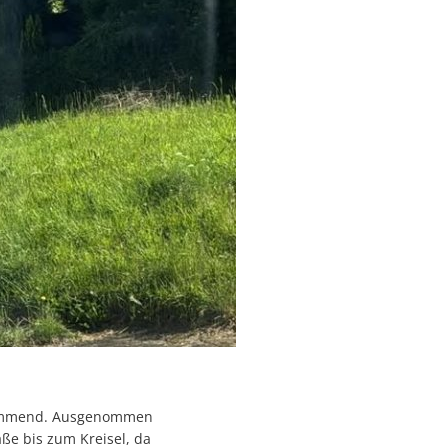
Verabschiedung Frau Herwig
Erziehung & Ausbildung
Sommerferienprogramm 2026
Freizeit & Tourismus
IT-Internet-Telekommunikation
Land- Forstwirtschaft & Nahrungsmittel
Rund ums Haus Service
Transport & Logistik
n kommend. Ausgenommen
ße bis zum Kreisel, da