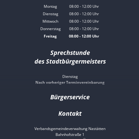
Montag
08:00
-
12:00
Uhr
Von 08:00 bis 12:00 Uhr
Dienstag
08:00
-
12:00
Uhr
Von 08:00 bis 12:00 Uhr
Mittwoch
08:00
-
12:00
Uhr
Von 08:00 bis 12:00 Uhr
Donnerstag
08:00
-
12:00
Uhr
Von 08:00 bis 12:00 Uhr
Freitag
08:00
-
12:00
Uhr
Von 08:00 bis 12:00 Uhr
Sprechstunde
des Stadtbürgermeisters
Dienstag
Nach vorheriger Terminvereinbarung
Bürgerservice
Kontakt
Verbandsgemeindeverwaltung Nastätten
Bahnhofstraße 1