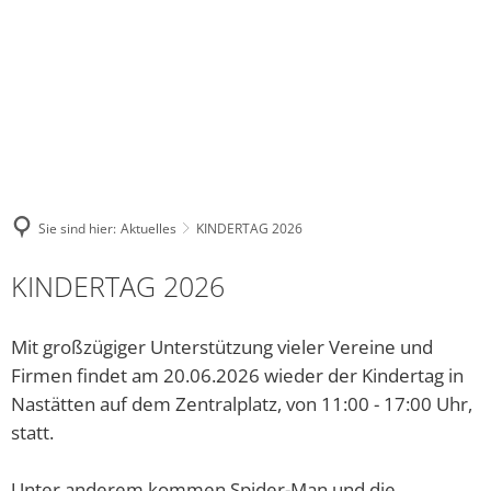
NASTAETTEN@VG-
WHATSA
FACEBOOK
INSTAGRAM
NASTAETTEN.DE
KANAL
Stadt
Kultur
Tourismus
Leben
Wirtschaft
DE
Bauhof
Regional-Museum
Wohnmobilstellplatz
Kindergärten und Schulen
Unternehmensverzeich
Warum unser
Bürgerhaus
Stadtarchiv
Touristik im Blauen Ländchen
Religionsgemeinschaften
Sie sind hier:
Aktuelles
KINDERTAG 2026
Stadtrat und Ausschüsse
Kinocenter
ÜBERNACHTEN, ESSEN & TRINKEN
Gesundheitswesen der Stadt 
KINDERTAG 2026
Friedhof
Evangelische Gemeindebücherei
Waldschwimmbad
Soziale Einrichtungen
Mit großzügiger Unterstützung vieler Vereine und
Gewerbetour
Veranstaltungen
Vielfalt Rhein-Lahn-Limes
Freies WLAN
Firmen findet am 20.06.2026 wieder der Kindertag in
Nastätten auf dem Zentralplatz, von 11:00 - 17:00 Uhr,
Bürgerservice online - Satzungen, Bebauungspläne, 
Unsere Bienenhoheiten
Blaumachen
Jugendhaus Hahnenmühle
statt.
Grillhütte Hungerschied
Vereine
Unter anderem kommen Spider-Man und die