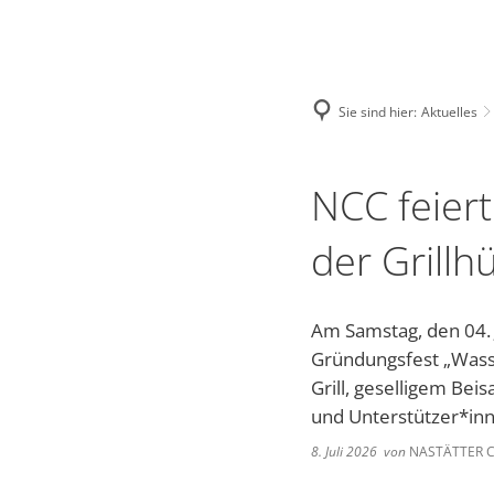
NASTAETTEN@VG-NASTAETTEN.DE
FACEBOOK
Stadt
Kultur
Sie sind hier:
Aktuelles
Bauhof
Regional-Museu
Wo
NCC feier
Bürgerhaus
Stadtarchiv
To
der Grillh
Stadtrat und Ausschüsse
Kinocenter
ÜB
Am Samstag, den 04. J
Friedhof
Evangelische Ge
Wa
Gründungsfest „Wasse
Gewerbetour
Veranstaltungen
Vi
Grill, geselligem Be
und Unterstützer*in
Bürgerservice online - Satzung
Unsere Bienenho
Bl
8. Juli 2026
von
NASTÄTTER C
Grillhütte Hungerschied