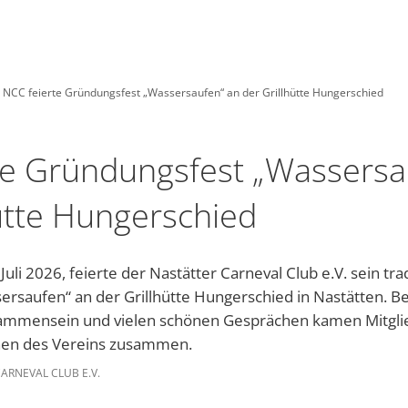
INSTAGRAM
WHATSAPP-KANAL
NASTAETTEN-APP
Tourismus
Leben
Wirtschaft
NCC feierte Gründungsfest „Wassersaufen“ an der Grillhütte Hungerschied
DE
Grünschnittp
Kinder
m
hnmobilstellplatz
Kindergärten und Schulen
Unternehmensverzeichnis
te Gründungsfest „Wassersa
Warum unsere Region „Blaues Ländchen“ heißt
uristik im Blauen Ländchen
Religionsgemeinschaften
ütte Hungerschied
ERNACHTEN, ESSEN & TRINKEN
Gesundheitswesen der Stadt Nastätten
Kleid
uli 2026, feierte der Nastätter Carneval Club e.V. sein trad
meindebücherei
ldschwimmbad
Soziale Einrichtungen
rsaufen“ an der Grillhütte Hungerschied in Nastätten. 
City-M
elfalt Rhein-Lahn-Limes
Freies WLAN
isammensein und vielen schönen Gesprächen kamen Mitgli
Tafel 
nen des Vereins zusammen.
Aktuel
en, Bebauungspläne, Bürgerinformationssystem, etc.
heiten
aumachen
Jugendhaus Hahnenmühle
Flüchtl
ARNEVAL CLUB E.V.
Gemein
Vereine