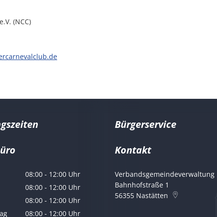
e.V. (NCC)
ercarnevalclub.de
gszeiten
Bürgerservice
büro
Kontakt
er Marco Ludwig
08:00
-
12:00
Uhr
Verbandsgemeindeverwaltung 
Von 08:00 bis 12:00 Uhr
Bahnhofstraße 1
08:00
-
12:00
Uhr
56355
Nastätten
Von 08:00 bis 12:00 Uhr
08:00
-
12:00
Uhr
Von 08:00 bis 12:00 Uhr
ag
08:00
-
12:00
Uhr