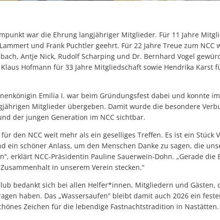
punkt war die Ehrung langjähriger Mitglieder. Für 11 Jahre Mitg
 Lammert und Frank Puchtler geehrt. Für 22 Jahre Treue zum NCC w
enbach, Antje Nick, Rudolf Scharping und Dr. Bernhard Vogel gewür
Klaus Hofmann für 33 Jahre Mitgliedschaft sowie Hendrika Karst 
enenkönigin Emilia I. war beim Gründungsfest dabei und konnte 
ngjährigen Mitglieder übergeben. Damit wurde die besondere Ver
 und der jungen Generation im NCC sichtbar.
für den NCC weit mehr als ein geselliges Treffen. Es ist ein Stück 
d ein schöner Anlass, um den Menschen Danke zu sagen, die unser
n“, erklärt NCC-Präsidentin Pauline Sauerwein-Dohn. „Gerade die 
d Zusammenhalt in unserem Verein stecken.“
Club bedankt sich bei allen Helfer*innen, Mitgliedern und Gästen,
agen haben. Das „Wassersaufen“ bleibt damit auch 2026 ein fester
hönes Zeichen für die lebendige Fastnachtstradition in Nastätten.