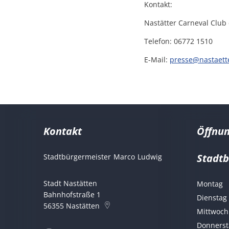
Kontakt:
Nastätter Carneval Club 
Telefon: 06772 1510
E-Mail:
presse@nastaett
Kontakt
Öffnun
Stadt
Stadtbürgermeister
Marco
Ludwig
Stadtbürgermeist
Stadt Nastätten
Montag
Bahnhofstraße 1
Dienstag
56355
Nastätten
Mittwoch
Donnerst