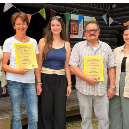
Abfallkalender
Nastätten-App