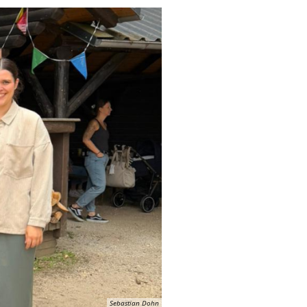
Verabschiedung Frau Herwig
Erziehung & Ausbildung
Sommerferienprogramm 2026
Freizeit & Tourismus
IT-Internet-Telekommunikation
Land- Forstwirtschaft & Nahrungsmittel
Rund ums Haus Service
Transport & Logistik
Sebastian Dohn