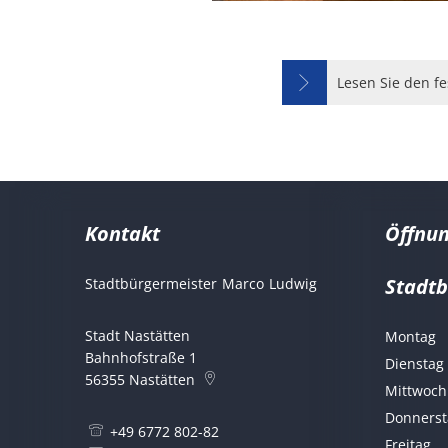
Lesen Sie den f
Kontakt
Öffnun
Stadt
Stadtbürgermeister
Marco
Ludwig
Stadtbürgermeist
Stadt Nastätten
Montag
Bahnhofstraße 1
Dienstag
56355
Nastätten
Mittwoch
Donnerst
+49 6772 802-82
Freitag