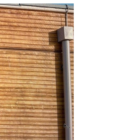
Verabschiedung Frau Herwig
Erziehung & Ausbildung
Sommerferienprogramm 2026
Freizeit & Tourismus
IT-Internet-Telekommunikation
Land- Forstwirtschaft & Nahrungsmittel
Rund ums Haus Service
Transport & Logistik