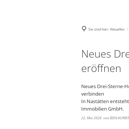
NASTAETTEN@VG-NASTAETTEN.DE
FACEBOOK
Stadt
Kultur
Sie sind hier:
Aktuelles
Bauhof
Regional-Museu
Wo
Neues Drei
Bürgerhaus
Stadtarchiv
To
eröffnen
Stadtrat und Ausschüsse
Kinocenter
ÜB
Neues Drei-Sterne-Ho
Friedhof
Evangelische Ge
Wa
verbinden
Gewerbetour
Veranstaltungen
Vi
In Nastätten entsteh
Immobilien GmbH.
Bürgerservice online - Satzung
Unsere Bienenho
Bl
22. Mai 2026
von
BEN-KURIE
Grillhütte Hungerschied