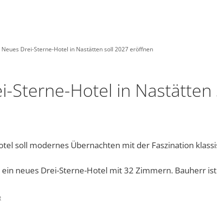
INSTAGRAM
WHATSAPP-KANAL
NASTAETTEN-APP
Tourismus
Leben
Wirtschaft
Neues Drei-Sterne-Hotel in Nastätten soll 2027 eröffnen
DE
Grünschnittp
Kinder
m
hnmobilstellplatz
Kindergärten und Schulen
Unternehmensverzeichnis
-Sterne-Hotel in Nastätten 
Warum unsere Region „Blaues Ländchen“ heißt
uristik im Blauen Ländchen
Religionsgemeinschaften
ERNACHTEN, ESSEN & TRINKEN
Gesundheitswesen der Stadt Nastätten
Kleid
tel soll modernes Übernachten mit der Faszination klass
meindebücherei
ldschwimmbad
Soziale Einrichtungen
City-M
elfalt Rhein-Lahn-Limes
Freies WLAN
t ein neues Drei-Sterne-Hotel mit 32 Zimmern. Bauherr ist
Tafel 
Aktuel
en, Bebauungspläne, Bürgerinformationssystem, etc.
heiten
aumachen
Jugendhaus Hahnenmühle
Flüchtl
R
Gemein
Vereine