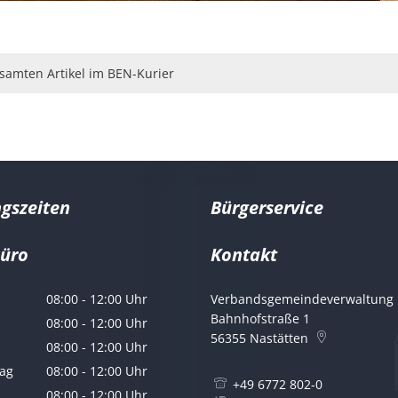
esamten Artikel im BEN-Kurier
gszeiten
Bürgerservice
büro
Kontakt
er Marco Ludwig
08:00
-
12:00
Uhr
Verbandsgemeindeverwaltung 
Von 08:00 bis 12:00 Uhr
Bahnhofstraße 1
08:00
-
12:00
Uhr
56355
Nastätten
Von 08:00 bis 12:00 Uhr
08:00
-
12:00
Uhr
Von 08:00 bis 12:00 Uhr
ag
08:00
-
12:00
Uhr
+49 6772 802-0
Von 08:00 bis 12:00 Uhr
08:00
-
12:00
Uhr