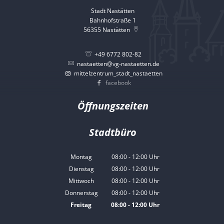
Stadt Nastätten
Bahnhofstraße 1
56355
Nastätten
+49 6772 802-82
nastaetten@vg-nastaetten.de
mittelzentrum_stadt_nastaetten
facebook
Öffnungszeiten
Stadtbüro
Montag
08:00
-
12:00
Uhr
Von 08:00 bis 12:00 Uhr
Dienstag
08:00
-
12:00
Uhr
Von 08:00 bis 12:00 Uhr
Mittwoch
08:00
-
12:00
Uhr
Von 08:00 bis 12:00 Uhr
Donnerstag
08:00
-
12:00
Uhr
Von 08:00 bis 12:00 Uhr
Freitag
08:00
-
12:00
Uhr
Von 08:00 bis 12:00 Uhr