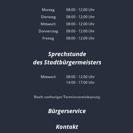
Montag
08:00
-
12:00
Uhr
Von 08:00 bis 12:00 Uhr
Dienstag
08:00
-
12:00
Uhr
Von 08:00 bis 12:00 Uhr
Mittwoch
08:00
-
12:00
Uhr
Von 08:00 bis 12:00 Uhr
Donnerstag
08:00
-
12:00
Uhr
Von 08:00 bis 12:00 Uhr
Freitag
08:00
-
12:00
Uhr
Von 08:00 bis 12:00 Uhr
Sprechstunde
des Stadtbürgermeisters
Mittwoch
08:00
-
12:00
Uhr
14:00
-
17:00
Von 08:00 bis 12:00 Uhr
Uhr
Von 14:00 bis 17:00 Uhr
Nach vorheriger Terminvereinbarung
Bürgerservice
Kontakt