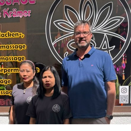
Abfallkalender
Nastätten-App