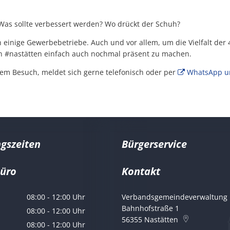
? Was sollte verbessert werden? Wo drückt der Schuh?
 einige Gewerbebetriebe. Auch und vor allem, um die Vielfalt der 
#nastätten einfach auch nochmal präsent zu machen.
nem Besuch, meldet sich gerne telefonisch oder per
WhatsApp un
gszeiten
Bürgerservice
büro
Kontakt
er Marco Ludwig
08:00
-
12:00
Uhr
Verbandsgemeindeverwaltung 
Von 08:00 bis 12:00 Uhr
Bahnhofstraße 1
08:00
-
12:00
Uhr
56355
Nastätten
Von 08:00 bis 12:00 Uhr
08:00
-
12:00
Uhr