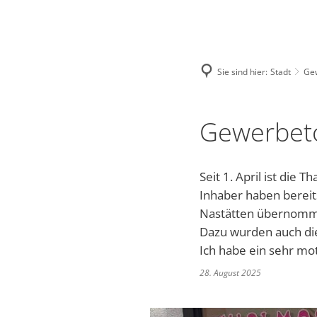
NASTAETTEN@VG-NASTAETTEN.DE
FACEBOOK
Stadt
Kultur
Sie sind hier:
Stadt
Ge
Bauhof
Regional-Museu
Wo
Gewerbeto
Bürgerhaus
Stadtarchiv
To
Seit 1. April ist die
Stadtrat und Ausschüsse
Kinocenter
ÜB
Inhaber haben bereit
Friedhof
Evangelische Ge
Wa
Nastätten übernom
Dazu wurden auch die
Gewerbetour
Veranstaltungen
Vi
Ich habe ein sehr mo
28. August 2025
Bürgerservice online - Satzung
Unsere Bienenho
Bl
Grillhütte Hungerschied