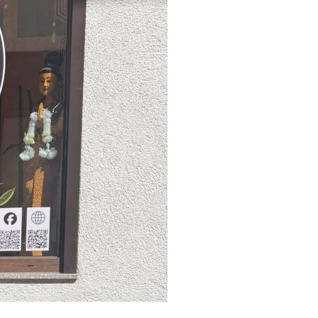
Verabschiedung Frau Herwig
Erziehung & Ausbildung
Sommerferienprogramm 2026
Freizeit & Tourismus
IT-Internet-Telekommunikation
Land- Forstwirtschaft & Nahrungsmittel
Rund ums Haus Service
Transport & Logistik