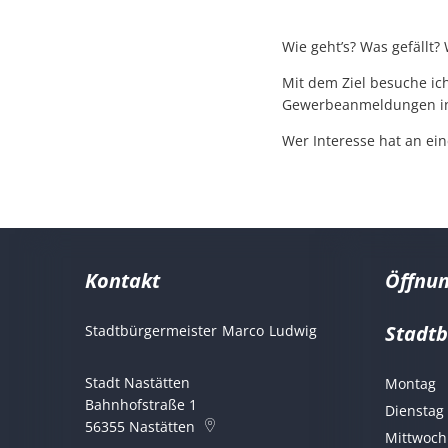
Wie geht’s? Was gefällt
Mit dem Ziel besuche ich
Gewerbeanmeldungen in 
Wer Interesse hat an ei
Kontakt
Öffnun
Stadt
Stadtbürgermeister
Marco
Ludwig
Stadtbürgermeist
Stadt Nastätten
Montag
Bahnhofstraße 1
Dienstag
56355
Nastätten
Mittwoch