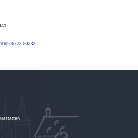
440
ter 06772-80282.
Nastätten