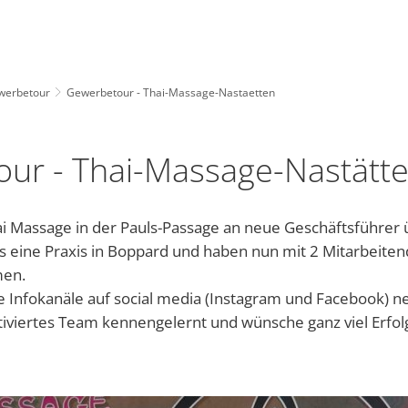
INSTAGRAM
WHATSAPP-KANAL
NASTAETTEN-APP
Tourismus
Leben
Wirtschaft
werbetour
Gewerbetour - Thai-Massage-Nastaetten
DE
Grünschnittp
Kinder
m
hnmobilstellplatz
Kindergärten und Schulen
Unternehmensverzeichnis
ur - Thai-Massage-Nastätt
Warum unsere Region „Blaues Ländchen“ heißt
uristik im Blauen Ländchen
Religionsgemeinschaften
 Thai Massage in der Pauls-Passage an neue Geschäftsführe
ERNACHTEN, ESSEN & TRINKEN
Gesundheitswesen der Stadt Nastätten
s eine Praxis in Boppard und haben nun mit 2 Mitarbeiten
Kleid
meindebücherei
ldschwimmbad
Soziale Einrichtungen
men.
 Infokanäle auf social media (Instagram und Facebook) n
City-M
elfalt Rhein-Lahn-Limes
Freies WLAN
tiviertes Team kennengelernt und wünsche ganz viel Erfol
Tafel 
Aktuel
en, Bebauungspläne, Bürgerinformationssystem, etc.
heiten
aumachen
Jugendhaus Hahnenmühle
Flüchtl
Gemein
Vereine