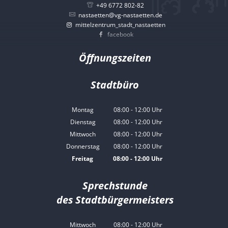
+49 6772 802-82
nastaetten@vg-nastaetten.de
mittelzentrum_stadt_nastaetten
facebook
Öffnungszeiten
Stadtbüro
Montag
08:00
-
12:00
Uhr
Von 08:00 bis 12:00 Uhr
Dienstag
08:00
-
12:00
Uhr
Von 08:00 bis 12:00 Uhr
Mittwoch
08:00
-
12:00
Uhr
Von 08:00 bis 12:00 Uhr
Donnerstag
08:00
-
12:00
Uhr
Von 08:00 bis 12:00 Uhr
Freitag
08:00
-
12:00
Uhr
Von 08:00 bis 12:00 Uhr
Sprechstunde
des Stadtbürgermeisters
Mittwoch
08:00
-
12:00
Uhr