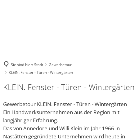
NASTAETTEN@VG-
WHATSA
FACEBOOK
INSTAGRAM
NASTAETTEN.DE
KANAL
Stadt
Kultur
Tourismus
Leben
Wirtschaft
DE
Bauhof
Regional-Museum
Wohnmobilstellplatz
Kindergärten und Schulen
Unternehmensverzeich
Warum unser
Bürgerhaus
Stadtarchiv
Touristik im Blauen Ländchen
Religionsgemeinschaften
Sie sind hier:
Stadt
Gewerbetour
Stadtrat und Ausschüsse
Kinocenter
ÜBERNACHTEN, ESSEN & TRINKEN
Gesundheitswesen der Stadt 
KLEIN. Fenster - Türen - Wintergärten
KLEIN. Fenster - Türen - Wintergärten
Friedhof
Evangelische Gemeindebücherei
Waldschwimmbad
Soziale Einrichtungen
Gewerbetour
Veranstaltungen
Vielfalt Rhein-Lahn-Limes
Freies WLAN
Gewerbetour KLEIN. Fenster - Türen - Wintergärten
Ein Handwerksunternehmen aus der Region mit
Bürgerservice online - Satzungen, Bebauungspläne, 
Unsere Bienenhoheiten
Blaumachen
Jugendhaus Hahnenmühle
langjähriger Erfahrung.
Das von Annedore und Willi Klein im Jahr 1966 in
Grillhütte Hungerschied
Vereine
Nastätten gegründete Unternehmen wird heute in