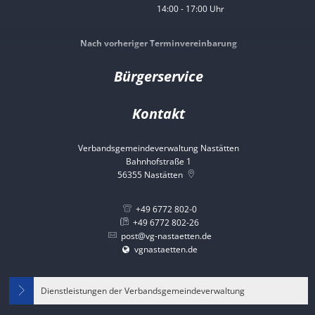
14:00
-
17:00
Von 08:00 bis 12:00 Uhr
Uhr
Von 14:00 bis 17:00 Uhr
Nach vorheriger Terminvereinbarung
Bürgerservice
Kontakt
Verbandsgemeindeverwaltung Nastätten
Bahnhofstraße 1
56355
Nastätten
+49 6772 802-0
+49 6772 802-26
post@vg-nastaetten.de
vgnastaetten.de
Dienstleistungen der Verbandsgemeindeverwaltung