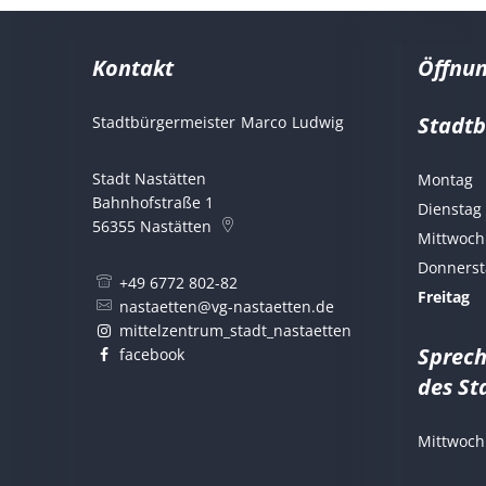
Kontakt
Öffnun
Stadt
Stadtbürgermeister
Marco
Ludwig
Stadtbürgermeist
Stadt Nastätten
Montag
Bahnhofstraße 1
Dienstag
56355
Nastätten
Mittwoch
Donnerst
+49 6772 802-82
Freitag
nastaetten@vg-nastaetten.de
mittelzentrum_stadt_nastaetten
Sprec
facebook
des St
Mittwoch