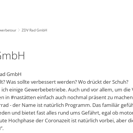
INSTAGRAM
WHATSAPP-KANAL
NASTAETTEN-APP
Tourismus
Leben
Wirtschaft
werbetour
ZDV Rad GmbH
DE
Grünschnittp
Kinder
m
hnmobilstellplatz
Kindergärten und Schulen
Unternehmensverzeichnis
 GmbH
Warum unsere Region „Blaues Ländchen“ heißt
uristik im Blauen Ländchen
Religionsgemeinschaften
Rad GmbH
ERNACHTEN, ESSEN & TRINKEN
Gesundheitswesen der Stadt Nastätten
llt? Was sollte verbessert werden? Wo drückt der Schuh?
Kleid
meindebücherei
ldschwimmbad
Soziale Einrichtungen
 ich einige Gewerbebetriebe. Auch und vor allem, um die V
in #nastätten einfach auch nochmal präsent zu machen
City-M
elfalt Rhein-Lahn-Limes
Freies WLAN
errad - der Name ist natürlich Programm. Das familiär ge
Tafel 
eden und bietet fast alles rund ums Gefährt, egal ob motor
Aktuel
en, Bebauungspläne, Bürgerinformationssystem, etc.
heiten
aumachen
Jugendhaus Hahnenmühle
Flüchtl
ute Hochphase der Coronazeit ist natürlich vorbei, aber d
“.
Gemein
Vereine