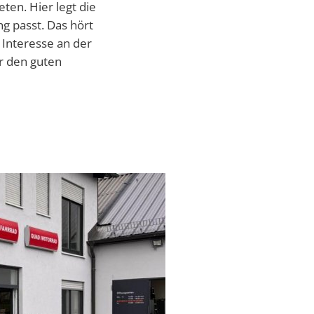
ten. Hier legt die
Verabschiedung Frau Herwig
Erziehung & Ausbildung
g passt. Das hört
Sommerferienprogramm 2026
Freizeit & Tourismus
 Interesse an der
ür den guten
IT-Internet-Telekommunikation
Land- Forstwirtschaft & Nahrungsmittel
Rund ums Haus Service
Transport & Logistik