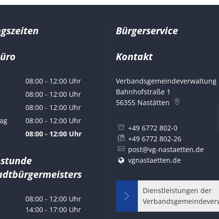
gszeiten
Bürgerservice
büro
Kontakt
er Marco Ludwig
08:00
-
12:00
Uhr
Verbandsgemeindeverwaltung 
Von 08:00 bis 12:00 Uhr
Bahnhofstraße 1
08:00
-
12:00
Uhr
56355
Nastätten
Von 08:00 bis 12:00 Uhr
08:00
-
12:00
Uhr
Von 08:00 bis 12:00 Uhr
ag
08:00
-
12:00
Uhr
+49 6772 802-0
Von 08:00 bis 12:00 Uhr
08:00
-
12:00
Uhr
+49 6772 802-26
Von 08:00 bis 12:00 Uhr
post@vg-nastaetten.de
hstunde
vgnastaetten.de
adtbürgermeisters
Dienstleistungen der
08:00
-
12:00
Uhr
Verbandsgemeindever
Von 08:00 bis 12:00 Uhr
14:00
-
17:00
Uhr