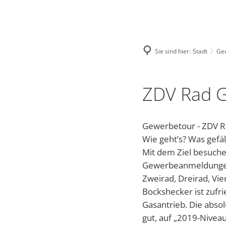
NASTAETTEN@VG-NASTAETTEN.DE
FACEBOOK
Stadt
Kultur
Sie sind hier:
Stadt
Ge
Bauhof
Regional-Museu
Wo
ZDV Rad
Bürgerhaus
Stadtarchiv
To
Gewerbetour - ZDV 
Stadtrat und Ausschüsse
Kinocenter
ÜB
Wie geht’s? Was gefä
Friedhof
Evangelische Ge
Wa
Mit dem Ziel besuche
Gewerbeanmeldungen 
Gewerbetour
Veranstaltungen
Vi
Zweirad, Dreirad, Vi
Bockshecker ist zufri
Bürgerservice online - Satzung
Unsere Bienenho
Bl
Gasantrieb. Die absol
gut, auf „2019-Niveau
Grillhütte Hungerschied